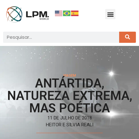
VIAGEM
ANTÁRTIDA,
NATUREZA EXTREMA,
MAS POÉTICA
11 DE JULHO DE 2018
HEITOR E SILVIA REALI