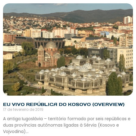
EU VIVO REPÚBLICA DO KOSOVO (OVERVIEW)
17 de fevereiro de 2019
A antiga Iugoslávia – território formado por seis repúblicas e
duas províncias autônomas ligadas à Sérvia (Kosovo e
Vojvodina)…