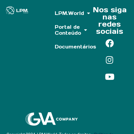
Nos siga
LPM.World
nas
redes
Portal de
sociais
Conteúdo
Documentários
Parf of: