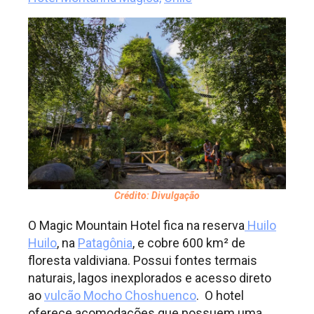
Crédito: Divulgação
O Magic Mountain Hotel fica na reserva
Huilo
Huilo
, na
Patagônia
, e cobre 600 km² de
floresta valdiviana. Possui fontes termais
naturais, lagos inexplorados e acesso direto
ao
vulcão Mocho Choshuenco
. O hotel
oferece acomodações que possuem uma