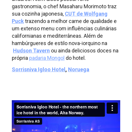
gastronomia, o
chef Masaharu Morimoto traz
sua cozinha japonesa,
CUT de Wolfgang
Puck
t
razendo a melhor carne de qualidade e
um extenso menu com influências culinárias
californianas e mediterrâneas. Além de
hambúrgueres de estilo nova-iorquino na
Hudson Tavern
ou ainda deliciosos doces na
própria
padaria Mongol
do hotel.
Sorrisniva Igloo Hotel
,
Noruega