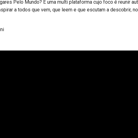
gares Pelo Mundo? É uma multi plataforma cujo foco é reunir au
spirar a todos que vem, que leem e que escutam a descobrir, n
ni