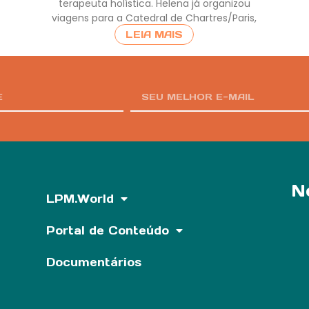
terapeuta holística. Helena já organizou
viagens para a Catedral de Chartres/Paris,
LEIA MAIS
N
LPM.World
Portal de Conteúdo
Documentários