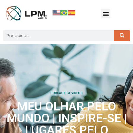
PODCASTS & VÍDEOS
MEU OLHAR PELO
MUNDO | INSPIRE-SE |
LUGARES PELO