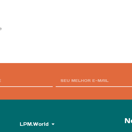
e
N
LPM.World