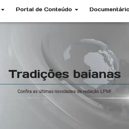
Portal de Conteúdo
Documentári
Tradições baianas
Confira as últimas novidades da redação LPM!