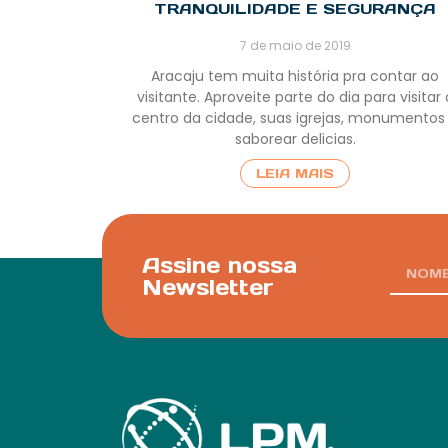
TRANQUILIDADE E SEGURANÇA
7 de maio de 2019
Aracaju tem muita história pra contar ao
visitante. Aproveite parte do dia para visitar 
centro da cidade, suas igrejas, monumentos
saborear delicias.
LEIA MAIS
Assine nossa
Newsletter