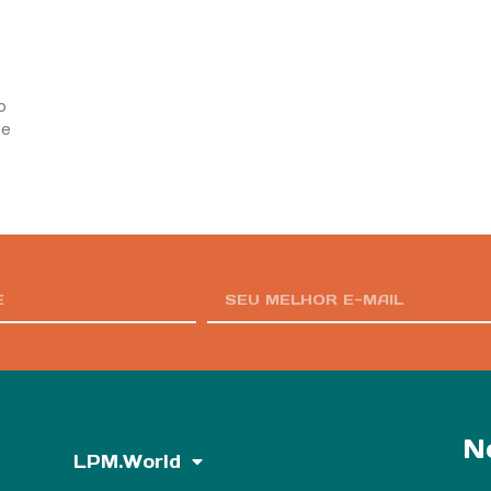
o
 e
N
LPM.World