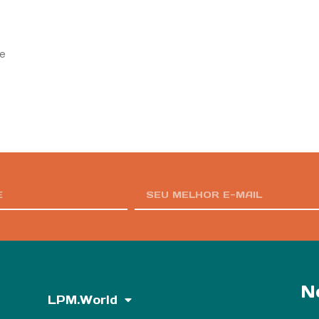
te
o
N
LPM.World