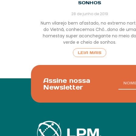
SONHOS
28 de junho de 2019
Num vilarejo bem afastado, no extremo nor
do Vietnã, conhecemos Chô…dono de uma
homestay super aconchegante no meio d
verde e cheio de sonhos.
LEIA MAIS
Assine nossa
Newsletter