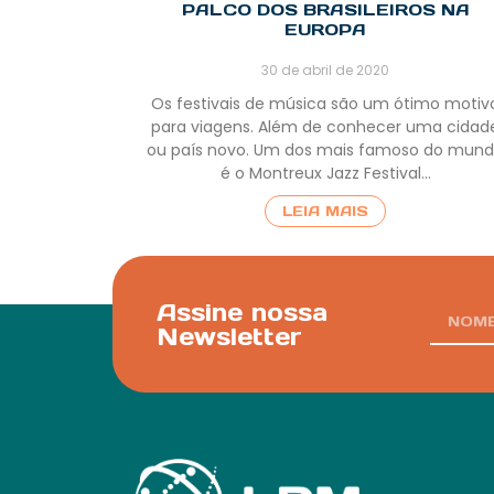
PALCO DOS BRASILEIROS NA
EUROPA
30 de abril de 2020
Os festivais de música são um ótimo motiv
para viagens. Além de conhecer uma cidad
ou país novo. Um dos mais famoso do mun
é o Montreux Jazz Festival…
LEIA MAIS
Assine nossa
Newsletter