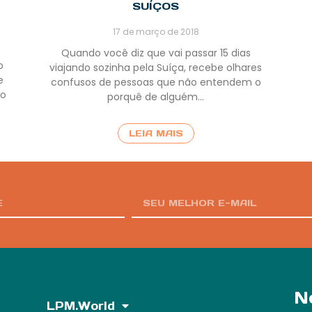
SUÍÇOS
17 de março de 2018
Quando você diz que vai passar 15 dias
o
viajando sozinha pela Suíça, recebe olhares
e
confusos de pessoas que não entendem o
do
porquê de alguém…
LEIA MAIS
N
LPM.World