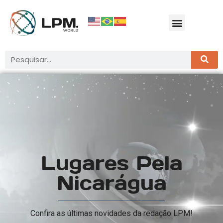
Lugares Pela
Nicarágua
Confira as últimas novidades da redação LPM!