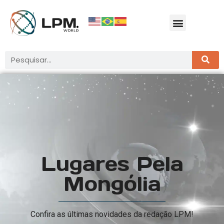
Lugares Pela
Mongólia
Confira as últimas novidades da redação LPM!