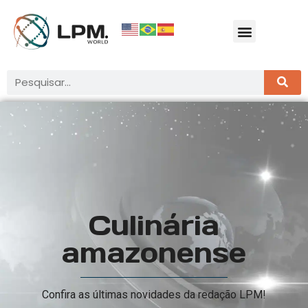
Culinária
amazonense
Confira as últimas novidades da redação LPM!