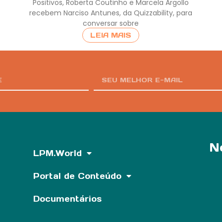
Positivos, Roberta Coutinho e Marcela Argollo
recebem Narciso Antunes, da Quizzability, para
conversar sobre
LEIA MAIS
N
LPM.World
Portal de Conteúdo
Documentários