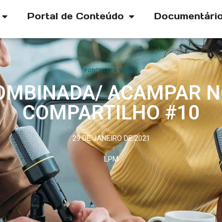
Portal de Conteúdo
Documentári
PODCASTS & VÍDEOS
OMBINADA/ ACAMPAR NO 
COMPARTILHO #10
29 DE JANEIRO DE 2021
LPM