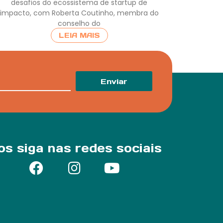
desafios do ecossistema de startup de
impacto, com Roberta Coutinho, membra do
conselho do
LEIA MAIS
Enviar
os siga nas redes sociais