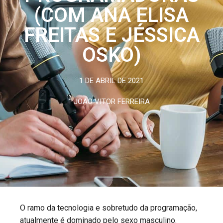
(COM ANA ELISA
FREITAS E JÉSSICA
OSKO)
1 DE ABRIL DE 2021
JOAO VITOR FERREIRA
O ramo da tecnologia e sobretudo da programação,
atualmente é dominado pelo sexo masculino.