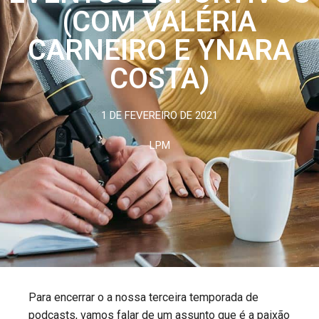
(COM VALÉRIA
CARNEIRO E YNARA
COSTA)
1 DE FEVEREIRO DE 2021
LPM
Para encerrar o a nossa terceira temporada de
podcasts, vamos falar de um assunto que é a paixão