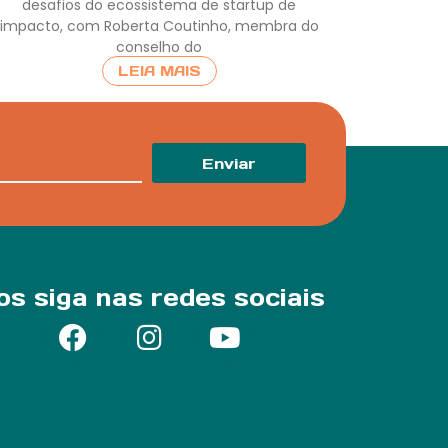
desafios do ecossistema de startup de
impacto, com Roberta Coutinho, membra do
conselho do
LEIA MAIS
Enviar
os siga nas redes sociais