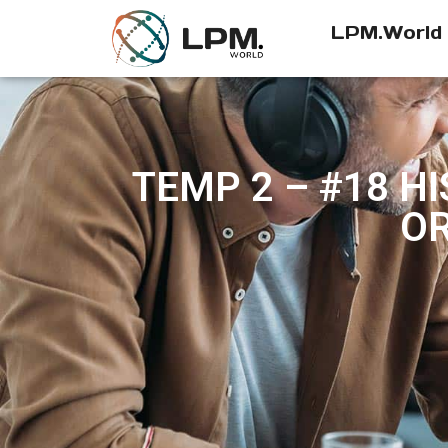
LPM.World
TEMP 2 – #18 H
OR