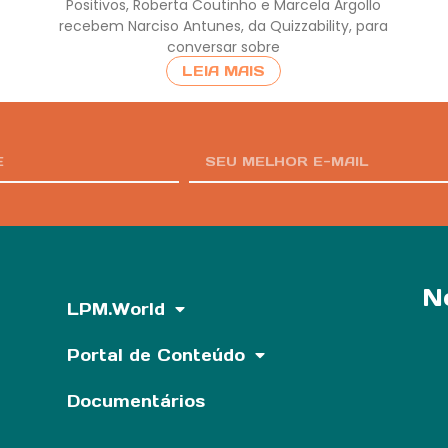
Positivos, Roberta Coutinho e Marcela Argollo
recebem Narciso Antunes, da Quizzability, para
conversar sobre
LEIA MAIS
N
LPM.World
Portal de Conteúdo
Documentários