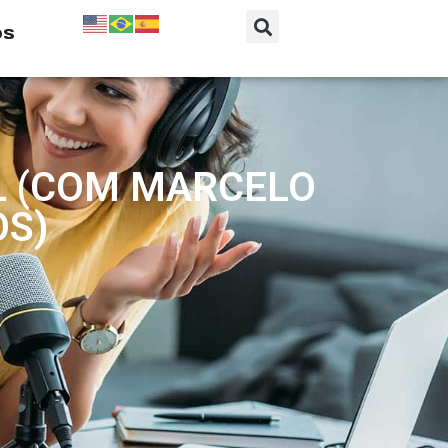
os
YL (COM MARCELO
OS)