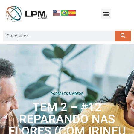
PODCASTS & VÍDEOS
TEM 2 – #12
REPARANDO NAS
FLORES (COM IRINEU