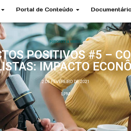
Portal de Conteúdo
Documentári
PODCASTS & VÍDEOS
TOS POSITIVOS #5 – 
LISTAS: IMPACTO ECON
2 DE FEVEREIRO DE 2021
LPM