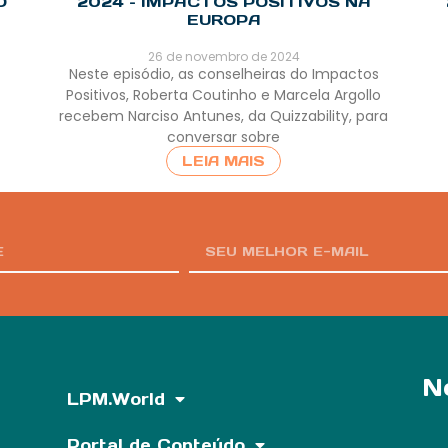
O
2024 – IMPACTOS POSITIVOS NA
EUROPA
26 de novembro de 2024
Neste episódio, as conselheiras do Impactos
Positivos, Roberta Coutinho e Marcela Argollo
recebem Narciso Antunes, da Quizzability, para
conversar sobre
LEIA MAIS
N
LPM.World
Portal de Conteúdo