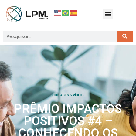
PODCASTS & VÍDEOS
PRÊMIO IMPACTOS
POSITIVOS #4 –
CONHECENDO OS