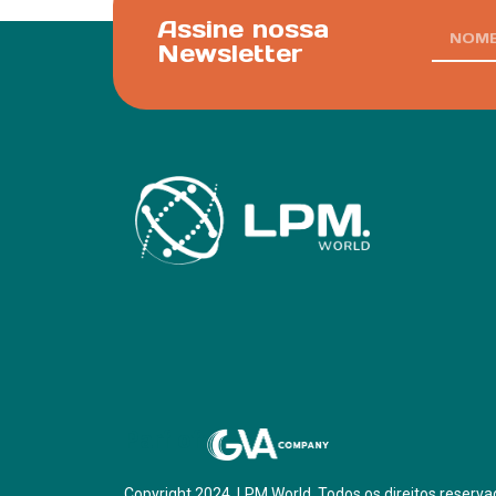
Assine nossa
Newsletter
Parf of:
Copyright 2024. LPM.World. Todos os direitos reserva