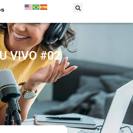
os
U VIVO #02