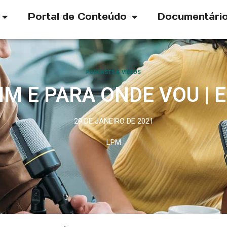
Portal de Conteúdo
Documentári
PODCASTS & VÍDEOS
IM E PARA ONDE VOU | E
29 DE JANEIRO DE 2021
LPM