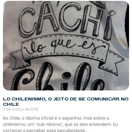
LO CHILENISMO, O JEITO DE SE COMUNICAR NO
CHILE
3 de março de 2018
No Chile, o idioma oficial é o espanhol, mas existe o
chilenismo, um “sub-idioma”, que só eles entendem. Eu
comecei a perceber essa peculiaridade…