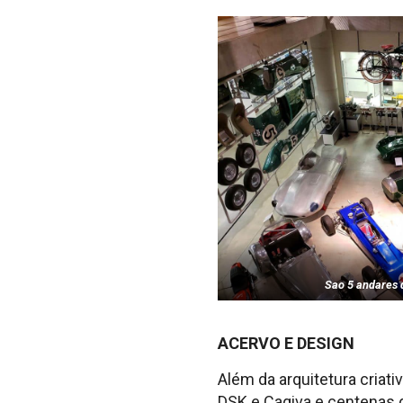
Sao 5 andares 
ACERVO E DESIGN
Além da arquitetura criat
DSK e Cagiva e centenas d