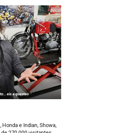
oto… eis a questao
, Honda e Indian, Showa,
 de 270.000 visitantes