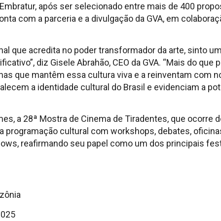
Embratur, após ser selecionado entre mais de 400 propos
 conta com a parceria e a divulgação da GVA, em colabor
al que acredita no poder transformador da arte, sinto 
ificativo”, diz Gisele Abrahão, CEO da GVA. “Mais do que 
inas que mantêm essa cultura viva e a reinventam com no
alecem a identidade cultural do Brasil e evidenciam a po
mes, a 28ª Mostra de Cinema de Tiradentes, que ocorre de
ca programação cultural com workshops, debates, oficinas
ows, reafirmando seu papel como um dos principais fes
azônia
 2025