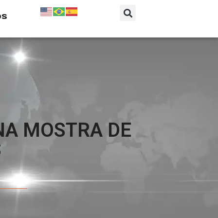
os
 NA MOSTRA DE
S