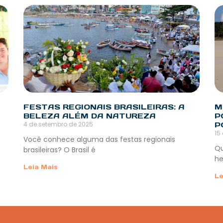
FESTAS REGIONAIS BRASILEIRAS: A
M
BELEZA ALÉM DA NATUREZA
P
4 de setembro de 2025
P
15
Você conhece alguma das festas regionais
Qu
brasileiras? O Brasil é
he
Leia Mais
Le