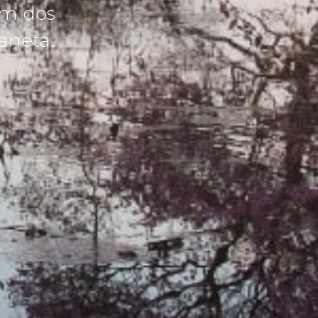
um dos
aneta.