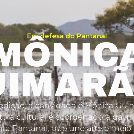
Em defesa do Pantanal
MÔNIC
UIMARÃ
edição, a convidada é
Mônica Gui
ora cultural e coordenadora da ini
ta Pantanal
, que une arte e mei