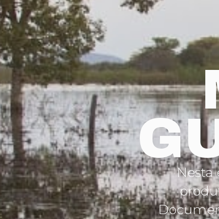
G
Nesta 
produt
Documen