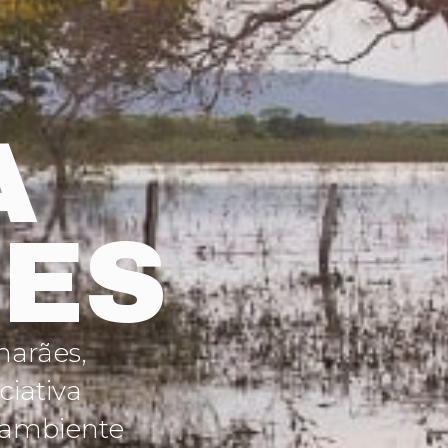
A
ES
marães
,
ciativa
o ambiente