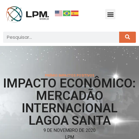
PRÊMIO IMPACTOS POSITIVOS
IMPACTO ECONÔMICO:
MERCADÃO
INTERNACIONAL
LAGOA SANTA
9 DE NOVEMBRO DE 2020
LPM