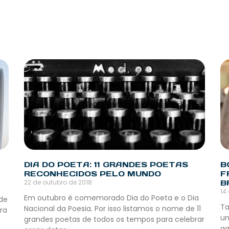
DIA DO POETA: 11 GRANDES POETAS
B
RECONHECIDOS PELO MUNDO
F
22 de outubro de 2018
B
e
14
Em outubro é comemorado Dia do Poeta e o Dia
ade
Ta
Nacional da Poesia. Por isso listamos o nome de 11
ra
um
grandes poetas de todos os tempos para celebrar
aq