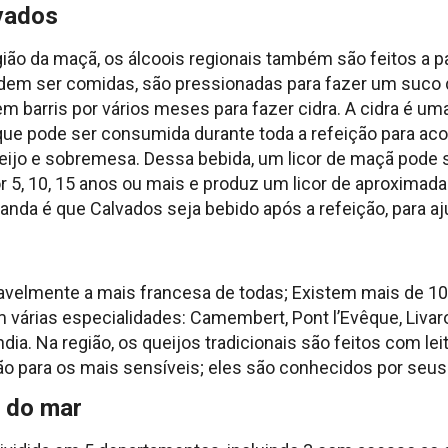
lvados
ão da maçã, os álcoois regionais também são feitos a p
dem ser comidas, são pressionadas para fazer um suco 
 barris por vários meses para fazer cidra. A cidra é uma
que pode ser consumida durante toda a refeição para ac
eijo e sobremesa. Dessa bebida, um licor de maçã pode s
 5, 10, 15 anos ou mais e produz um licor de aproximad
anda é que Calvados seja bebido após a refeição, para aj
vavelmente a mais francesa de todas; Existem mais de 10
m várias especialidades: Camembert, Pont l’Evêque, Livar
a. Na região, os queijos tradicionais são feitos com lei
são para os mais sensíveis; eles são conhecidos por seus
s do mar