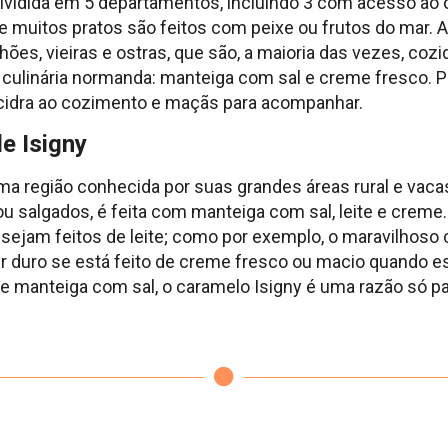
dividida em 5 departamentos, incluindo 3 com acesso ao
 muitos pratos são feitos com peixe ou frutos do mar. A 
hões, vieiras e ostras, que são, a maioria das vezes, coz
a culinária normanda: manteiga com sal e creme fresco. P
cidra ao cozimento e maçãs para acompanhar.
e Isigny
região conhecida por suas grandes áreas rural e vacas l
 salgados, é feita com manteiga com sal, leite e creme. 
ejam feitos de leite; como por exemplo, o maravilhoso 
 duro se está feito de creme fresco ou macio quando está 
manteiga com sal, o caramelo Isigny é uma razão só par