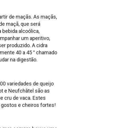
artir de maçãs. As maçãs,
de maçã, que será
 bebida alcoólica,
ompanhar um aperitivo,
er produzido. A cidra
amente 40 a 45 ° chamado
udar na digestão.
00 variedades de queijo
ot e Neufchâtel são as
te cru de vaca. Estes
 gostos e cheiros fortes!