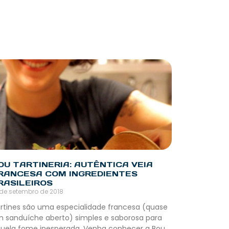
OU TARTINERIA: AUTÊNTICA VEIA
RANCESA COM INGREDIENTES
RASILEIROS
 de setembro de 2018
rtines são uma especialidade francesa (quase
 sanduíche aberto) simples e saborosa para
uela fome inesperada. Venha conhecer a Bou