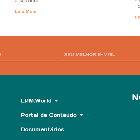
essas datas.
Ta
Leia Mais
Le
N
LPM.World
Portal de Conteúdo
Documentários