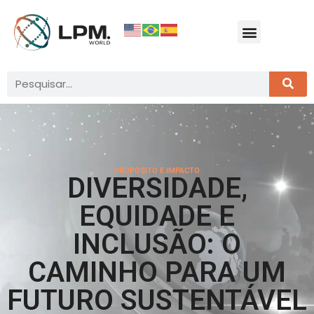
PROPÓSITO E IMPACTO
DIVERSIDADE,
EQUIDADE E
INCLUSÃO: O
CAMINHO PARA UM
FUTURO SUSTENTÁVEL