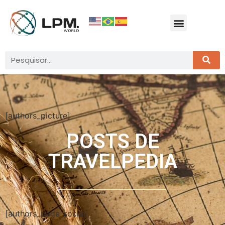
[authors_picture]
POSTS DE
TRAVELPEDIA
[authors_page_social]