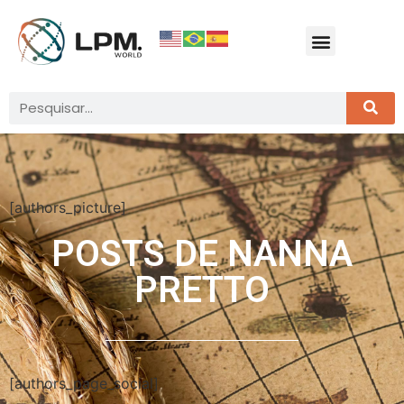
[authors_picture]
POSTS DE
NANNA
PRETTO
[authors_page_social]