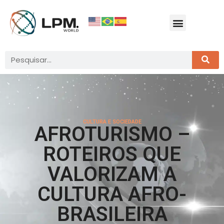
CULTURA E SOCIEDADE
AFROTURISMO –
ROTEIROS QUE
VALORIZAM A
CULTURA AFRO-
BRASILEIRA